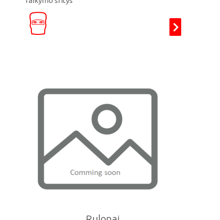
Taikymo sritys
Rulonai