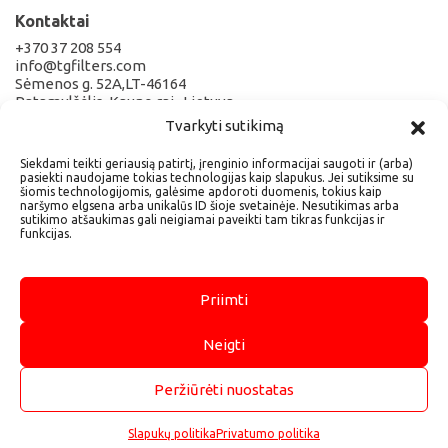
Kontaktai
+370 37 208 554
info@tgfilters.com
Sėmenos g. 52A,LT-46164
Patamulšėlis, Kauno raj., Lietuva
Tvarkyti sutikimą
Rekvizitai
Siekdami teikti geriausią patirtį, įrenginio informacijai saugoti ir (arba)
pasiekti naudojame tokias technologijas kaip slapukus. Jei sutiksime su
UAB TECHNOGAJA
šiomis technologijomis, galėsime apdoroti duomenis, tokius kaip
Įmonės kodas 300581327
naršymo elgsena arba unikalūs ID šioje svetainėje. Nesutikimas arba
PVM kodas LT100002828318
sutikimo atšaukimas gali neigiamai paveikti tam tikras funkcijas ir
funkcijas.
AS LT457044060005602978
Bankas AB SEB bankas
Priimti
Neigti
Site map
Peržiūrėti nuostatas
TGFilters © 2026 All Rights Reserved.
Slapukų politika
Privatumo politika