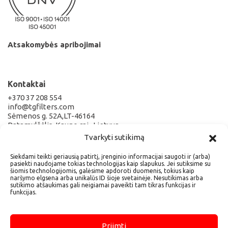
Atsakomybės apribojimai
Kontaktai
+370 37 208 554
info@tgfilters.com
Sėmenos g. 52A,LT-46164
Patamulšėlis, Kauno raj., Lietuva
Tvarkyti sutikimą
Rekvizitai
Siekdami teikti geriausią patirtį, įrenginio informacijai saugoti ir (arba)
pasiekti naudojame tokias technologijas kaip slapukus. Jei sutiksime su
UAB TECHNOGAJA
šiomis technologijomis, galėsime apdoroti duomenis, tokius kaip
Įmonės kodas 300581327
naršymo elgsena arba unikalūs ID šioje svetainėje. Nesutikimas arba
PVM kodas LT100002828318
sutikimo atšaukimas gali neigiamai paveikti tam tikras funkcijas ir
funkcijas.
AS LT457044060005602978
Bankas AB SEB bankas
Priimti